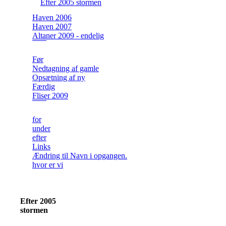
Efter 2005 stormen
Haven 2006
Haven 2007
Altaner 2009 - endelig
Før
Nedtagning af gamle
Opsætning af ny
Færdig
Fliser 2009
for
under
efter
Links
Ændring til Navn i opgangen.
hvor er vi
Efter 2005
stormen