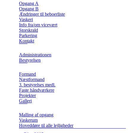
Opgang A
Opgang B
Ændringer til beboerliste
Vaskeri
Info fra/om vicevært
Storskrald
Parkering
Kontakt
Administrationen
Bestyrelsen
Formand
Næstformand
3. bestyrelses medl.
Faste håndværkere
Projekter
Galleri
Malling af opgang
Vaskerum
Hoveddøre til alle lejligheder